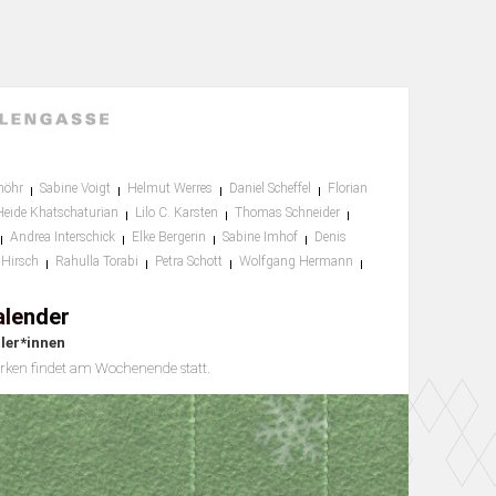
möhr
Sabine Voigt
Helmut Werres
Daniel Scheffel
Florian
Heide Khatschaturian
Lilo C. Karsten
Thomas Schneider
Andrea Interschick
Elke Bergerin
Sabine Imhof
Denis
 Hirsch
Rahulla Torabi
Petra Schott
Wolfgang Hermann
alender
ler*innen
rken findet am Wochenende statt.