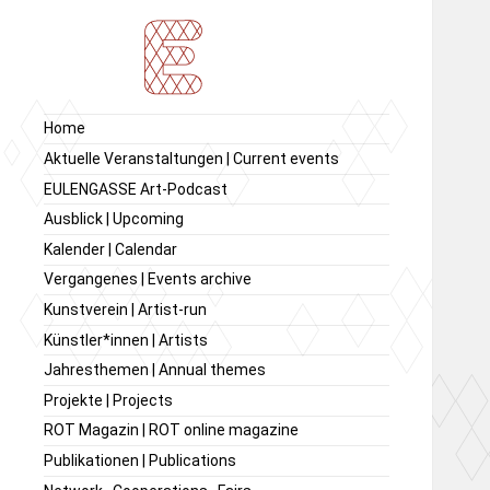
Ausstellung von
Ausstellungsraum
Home
zeitgenössischer Kunst,
EULENGASSE
Aktuelle Veranstaltungen | Current events
Kunstverein
EULENGASSE Art-Podcast
EULENGASSE e.V.
Ausblick | Upcoming
Kalender | Calendar
Vergangenes | Events archive
Kunstverein | Artist-run
Künstler*innen | Artists
Jahresthemen | Annual themes
Projekte | Projects
ROT Magazin | ROT online magazine
Publikationen | Publications