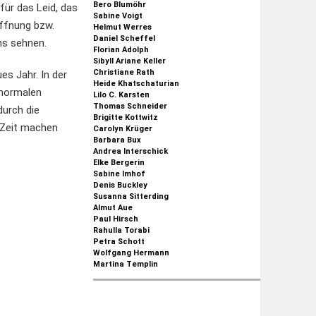
Bero Blumöhr
für das Leid, das
Sabine Voigt
offnung bzw.
Helmut Werres
Daniel Scheffel
ns sehnen.
Florian Adolph
Sibyll Ariane Keller
Christiane Rath
es Jahr. In der
Heide Khatschaturian
 normalen
Lilo C. Karsten
Thomas Schneider
urch die
Brigitte Kottwitz
r Zeit machen
Carolyn Krüger
Barbara Bux
Andrea Interschick
Elke Bergerin
Sabine Imhof
Denis Buckley
Susanna Sitterding
Almut Aue
Paul Hirsch
Rahulla Torabi
Petra Schott
Wolfgang Hermann
Martina Templin