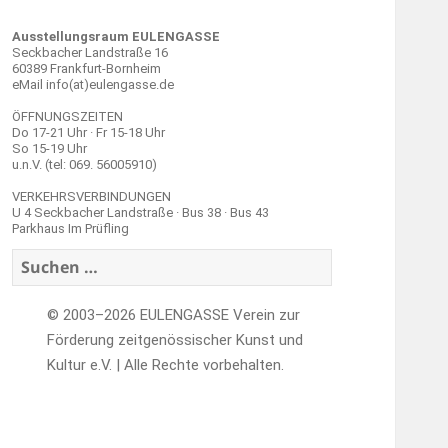
Ausstellungsraum EULENGASSE
Seckbacher Landstraße 16
60389 Frankfurt-Bornheim
eMail info(at)eulengasse.de
ÖFFNUNGSZEITEN
Do 17-21 Uhr · Fr 15-18 Uhr
So 15-19 Uhr
u.n.V. (tel: 069. 56005910)
VERKEHRSVERBINDUNGEN
U 4 Seckbacher Landstraße · Bus 38 · Bus 43
Parkhaus Im Prüfling
Suchen
nach:
© 2003–2026 EULENGASSE Verein zur
Förderung zeitgenössischer Kunst und
Kultur e.V. | Alle Rechte vorbehalten.