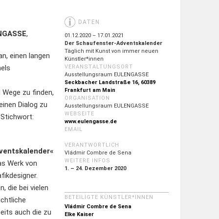
DATEN
ENGASSE
,
01.12.2020 – 17.01.2021
Der Schaufenster-Adventskalender
Täglich mit Kunst von immer neuen
an, einen langen
Künstler*innen
els
VERANSTALTUNGSORT
Ausstellungsraum EULENGASSE
Seckbacher Landstraße 16, 60389
Frankfurt am Main
 Wege zu finden,
ORGANISATION
einen Dialog zu
Ausstellungsraum EULENGASSE
WEBSEITE
 Stichwort:
www.eulengasse.de
EMAIL
VERANTWORTLICH
ventskalender«
Vládmir Combre de Sena
WEITERE INFOS
Das Werk von
1. – 24. Dezember 2020
fikdesigner.
, die bei vielen
BETEILIGTE KÜNSTLER*INNEN
ichtliche
Vládmir Combre de Sena
eits auch die zu
Elke Kaiser