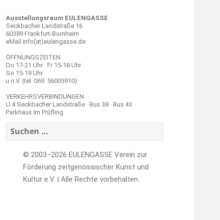
Ausstellungsraum EULENGASSE
Seckbacher Landstraße 16
60389 Frankfurt-Bornheim
eMail info(at)eulengasse.de
ÖFFNUNGSZEITEN
Do 17-21 Uhr · Fr 15-18 Uhr
So 15-19 Uhr
u.n.V. (tel: 069. 56005910)
VERKEHRSVERBINDUNGEN
U 4 Seckbacher Landstraße · Bus 38 · Bus 43
Parkhaus Im Prüfling
Suchen
nach:
© 2003–2026 EULENGASSE Verein zur
Förderung zeitgenössischer Kunst und
Kultur e.V. | Alle Rechte vorbehalten.