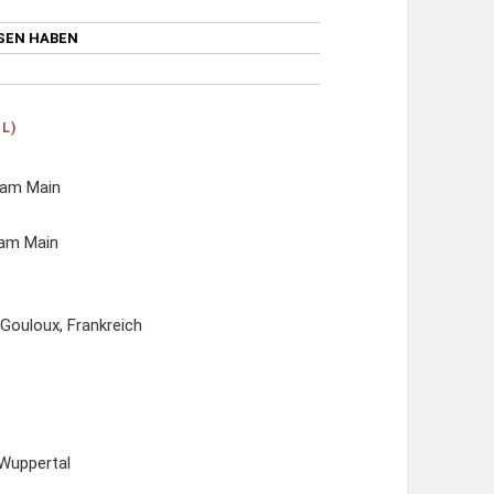
SSEN HABEN
L)
 am Main
 am Main
Gouloux, Frankreich
 Wuppertal