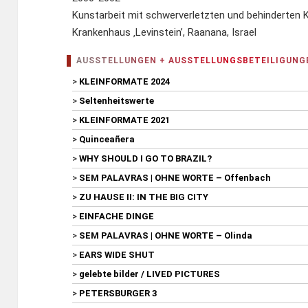
Kunstarbeit mit schwerverletzten und behinderten K
Krankenhaus ‚Levinstein’, Raanana, Israel
AUSSTELLUNGEN + AUSSTELLUNGSBETEILIGUNG
>
KLEINFORMATE 2024
>
Seltenheitswerte
>
KLEINFORMATE 2021
>
Quinceañera
>
WHY SHOULD I GO TO BRAZIL?
>
SEM PALAVRAS | OHNE WORTE – Offenbach
>
ZU HAUSE II: IN THE BIG CITY
>
EINFACHE DINGE
>
SEM PALAVRAS | OHNE WORTE – Olinda
>
EARS WIDE SHUT
>
gelebte bilder / LIVED PICTURES
>
PETERSBURGER 3