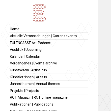
Ausstellung von
Ausstellungsraum
Home
zeitgenössischer Kunst,
EULENGASSE
Aktuelle Veranstaltungen | Current events
Kunstverein
EULENGASSE Art-Podcast
EULENGASSE e.V.
Ausblick | Upcoming
Kalender | Calendar
Vergangenes | Events archive
Kunstverein | Artist-run
Künstler*innen | Artists
Jahresthemen | Annual themes
Projekte | Projects
ROT Magazin | ROT online magazine
Publikationen | Publications