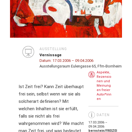
AUSSTELLUNG
Vernissage
Datum:
17.03.2006
– 09.04.2006
Ausstellungsraum Eulengasse 65, Ffm-Bornheim
Aspekte,
Rezensio
nen und
Meinung
Ist Zeit frei? Kann Zeit überhaupt
en freier
frei sein, selbst wenn wir sie als
Autor*inn
en
solcherart definieren? Mit
welchen Inhalten ist sie erfüllt,
DATEN
falls sie nicht als frei
17.03.2006 –
wahrgenommen wird? Wie macht
09.04.2006
man Zeit frei, und was bedeutet
bernstein/FREIZEI