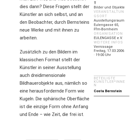
T
dies dann? Diese Fragen stellt der
Bilder und Objekte
VERANSTALTUN
Künstler an sich selbst, und an
GSORT
Ausstellungsraum
den Beobachter, durch Bernsteins
Eulengasse 65,
neue Werke und mit ihnen zu
Ffm-Bornheim
ORGANISATION
arbeiten.
EULENGASSE e.V.
WEITERE INFOS
Vernissage
Freitag, 17.03.2006
Zusätzlich zu den Bildern im
· 19:00 Uhr
klassischen Format stellt der
Künstler in seiner Ausstellung
auch dreidimensionale
BETEILIGTE
KÜNSTLER*INNE
Bildhauerobjekte aus, nämlich so
N
eine herausfordernde Form wie
Costa Bernstein
Kugeln. Die sphärische Oberfläche
ist die einzige Form ohne Anfang
und Ende – wie Zeit, die frei ist.