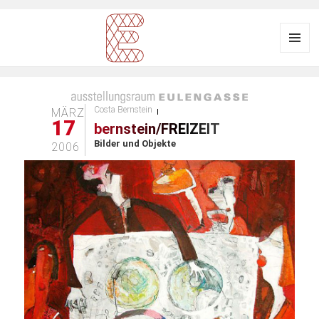
Menü
und
Ausstellungsraum
Widgets
EULENGASSE
Costa Bernstein
MÄRZ
17
bernstein/FREIZEIT
Bilder und Objekte
2006