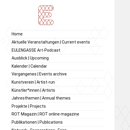
Ausstellung von
Ausstellungsraum
Home
zeitgenössischer Kunst,
EULENGASSE
Aktuelle Veranstaltungen | Current events
Kunstverein
EULENGASSE Art-Podcast
EULENGASSE e.V.
Ausblick | Upcoming
Kalender | Calendar
Vergangenes | Events archive
Kunstverein | Artist-run
Künstler*innen | Artists
Jahresthemen | Annual themes
Projekte | Projects
ROT Magazin | ROT online magazine
Publikationen | Publications