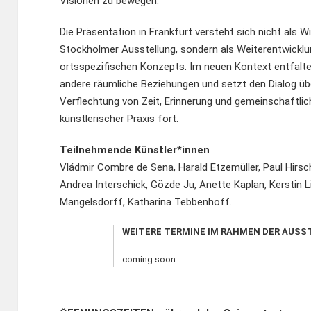
Visionen zu bewegen.
Die Präsentation in Frankfurt versteht sich nicht als W
Stockholmer Ausstellung, sondern als Weiterentwicklu
ortsspezifischen Konzepts. Im neuen Kontext entfal
andere räumliche Beziehungen und setzt den Dialog üb
Verflechtung von Zeit, Erinnerung und gemeinschaftlic
künstlerischer Praxis fort.
Teilnehmende Künstler*innen
Vládmir Combre de Sena, Harald Etzemüller, Paul Hirsc
Andrea Interschick, Gözde Ju, Anette Kaplan, Kerstin Li
Mangelsdorff, Katharina Tebbenhoff.
WEITERE TERMINE IM RAHMEN DER AUS
coming soon