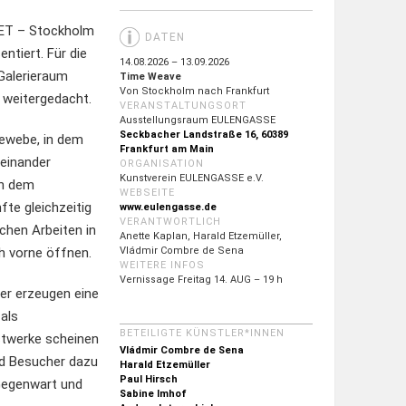
KET – Stockholm
DATEN
ntiert. Für die
14.08.2026 – 13.09.2026
Galerieraum
Time Weave
Von Stockholm nach Frankfurt
 weitergedacht.
VERANSTALTUNGSORT
Ausstellungsraum EULENGASSE
Seckbacher Landstraße 16, 60389
Gewebe, in dem
Frankfurt am Main
einander
ORGANISATION
Kunstverein EULENGASSE e.V.
in dem
WEBSEITE
te gleichzeitig
www.eulengasse.de
VERANTWORTLICH
schen Arbeiten in
Anette Kaplan, Harald Etzemüller,
h vorne öffnen.
Vládmir Combre de Sena
WEITERE INFOS
Vernissage Freitag 14. AUG – 19 h
der erzeugen eine
 als
BETEILIGTE KÜNSTLER*INNEN
nstwerke scheinen
Vládmir Combre de Sena
d Besucher dazu
Harald Etzemüller
Paul Hirsch
 Gegenwart und
Sabine Imhof