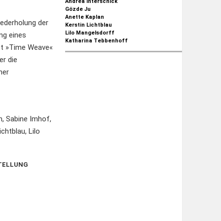
Andrea Interschick
Gözde Ju
Anette Kaplan
iederholung der
Kerstin Lichtblau
Lilo Mangelsdorff
ng eines
Katharina Tebbenhoff
tet »Time Weave«
er die
her
h, Sabine Imhof,
chtblau, Lilo
STELLUNG