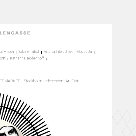
ul Hirsch
Sabine Imhof
Andrea Interschick
Gözde Ju
orff
Katharina Tebbenhoff
PERMARKET – Stockholm Independent Art Fair