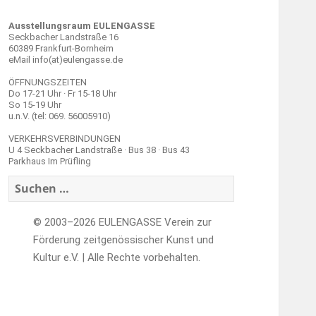
Ausstellungsraum EULENGASSE
Seckbacher Landstraße 16
60389 Frankfurt-Bornheim
eMail info(at)eulengasse.de
ÖFFNUNGSZEITEN
Do 17-21 Uhr · Fr 15-18 Uhr
So 15-19 Uhr
u.n.V. (tel: 069. 56005910)
VERKEHRSVERBINDUNGEN
U 4 Seckbacher Landstraße · Bus 38 · Bus 43
Parkhaus Im Prüfling
Suchen
nach:
© 2003–2026 EULENGASSE Verein zur
Förderung zeitgenössischer Kunst und
Kultur e.V. | Alle Rechte vorbehalten.