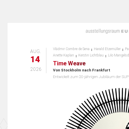
Vládmir Combre de Sena
Harald Etzemüller
Pa
AUG.
Anette Kaplan
Kerstin Lichtblau
Lilo Mangelsd
14
Time Weave
2026
Von Stockholm nach Frankfurt
Entwickelt zum 20-jährigen Jubiläum der SU