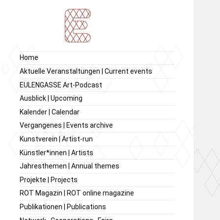
Ausstellung von
Ausstellungsraum
Home
zeitgenössischer Kunst,
EULENGASSE
Aktuelle Veranstaltungen | Current events
Kunstverein
EULENGASSE Art-Podcast
EULENGASSE e.V.
Ausblick | Upcoming
Kalender | Calendar
Vergangenes | Events archive
Kunstverein | Artist-run
Künstler*innen | Artists
Jahresthemen | Annual themes
Projekte | Projects
ROT Magazin | ROT online magazine
Publikationen | Publications