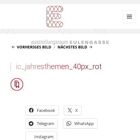
Menü
und
Ausstellungsraum
Widgets
EULENGASSE
VORHERIGES BILD
NÄCHSTES BILD
ic_jahresthemen_40px_rot
Facebook
X
Telegram
WhatsApp
Instagram