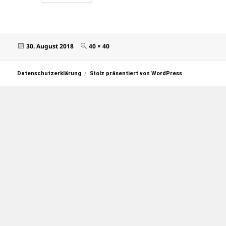
Veröffentlicht
Originalgröße
30. August 2018
40 × 40
am
Datenschutzerklärung
Stolz präsentiert von WordPress