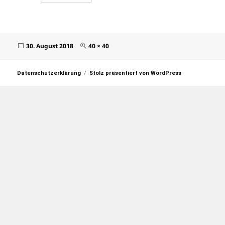
Veröffentlicht
Originalgröße
30. August 2018
40 × 40
am
Datenschutzerklärung
Stolz präsentiert von WordPress