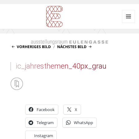
Menü
und
Ausstellungsraum
Widgets
EULENGASSE
VORHERIGES BILD
NÄCHSTES BILD
ic_jahresthemen_40px_grau
Facebook
X
Telegram
WhatsApp
Instagram