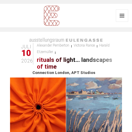
Menü
und
Ausstellungsraum
Widgets
EULENGASSE
Alexander Pemberton
Victoria Rance
Harald
JULI
10
Etzemüller
rituals of light… landscapes
2026
of time
Connection London, APT Studios