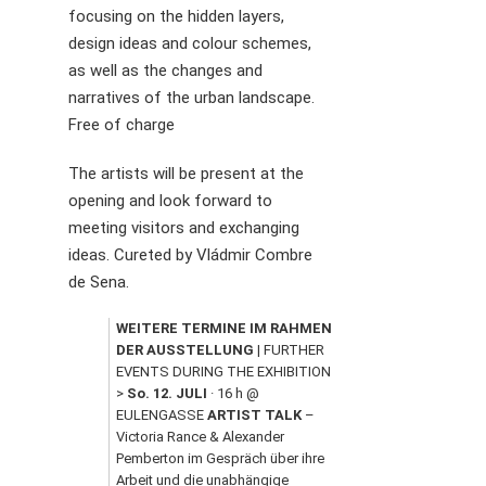
focusing on the hidden layers,
design ideas and colour schemes,
as well as the changes and
narratives of the urban landscape.
Free of charge
The artists will be present at the
opening and look forward to
meeting visitors and exchanging
ideas. Cureted by Vládmir Combre
de Sena.
WEITERE TERMINE IM RAHMEN 
DER AUSSTELLUNG
 | FURTHER 
EVENTS DURING THE EXHIBITION 

> 
So. 12. JULI
 · 16 h @ 
EULENGASSE 
ARTIST TALK
 – 
Victoria Rance & Alexander 
Pemberton im Gespräch über ihre 
Arbeit und die unabhängige 