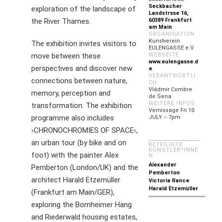
Seckbacher
exploration of the landscape of
Landstrsse 16,
the River Thames.
60389 Frankfurt
am Main
ORGANISATION
Kunstverein
The exhibition invites visitors to
EULENGASSE e.V.
move between these
WEBSEITE
www.eulengasse.d
perspectives and discover new
e
VERANTWORTLI
connections between nature,
CH
Vládmir Combre
memory, perception and
de Sena
WEITERE INFOS
transformation. The exhibition
Vernissage Fri 10
programme also includes
JULY – 7pm
›CHRONOCHROMIES OF SPACE‹,
an urban tour (by bike and on
BETEILIGTE
KÜNSTLER*INNE
foot) with the painter Alex
N
Alexander
Pemberton (London/UK) and the
Pemberton
architect Harald Etzemüller
Victoria Rance
Harald Etzemüller
(Frankfurt am Main/GER),
exploring the Bornheimer Hang
and Riederwald housing estates,