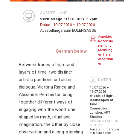
AUSSTELLUNG
Vernissage Fri 10 JULY – 7pm
Datum:
10.07.2026
– 19.07.2026
Ausstellungsraum EULENGASSE
Aspekte,
Rezensio
nen und
Meinung
German below
en freier
Autor*inn
en
Between traces of light and
layers of time, two distinct
artistic positions unfold in
DATEN
dialogue. Victoria Rance and
10.07.2026 –
19.07.2026
Alexander Pemberton bring
rituals of light…
landscapes of
together different ways of
time
Connection
engaging with the world: one
London, APT
shaped by myth, ritual and
Studios
VERANSTALTUN
imagination, the other by close
GSORT
Ausstellungsraum
observation and a long-standing
EULENGASSE