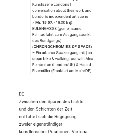
Kunstszene Londons | 
conversation about their work and 
London’s independent art scene 

> 
Mi. 15.07.
 · 18:30 h @ 
EULENGASSE (gemeinsame 
Fahrradfahrt zum Ausgangspunkt 
des Rundgangs) 
›CHRONOCHROMIES OF SPACE‹
– Ein urbaner Spaziergang mit | an 
urban bike & walking tour with Alex 
Pemberton (London/UK) & Harald 
Etzemüller (Frankfurt am Main/DE)
DE
Zwischen den Spuren des Lichts
und den Schichten der Zeit
entfaltet sich die Begegnung
zweier eigenständiger
künstlerischer Positionen. Victoria