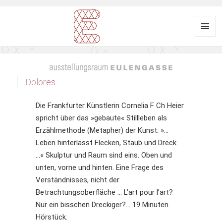
Menü
und
Ausstellungsraum
Widgets
EULENGASSE
Dolores
Die Frankfurter Künstlerin Cornelia F Ch Heier
spricht über das »gebaute« Stillleben als
Erzählmethode (Metapher) der Kunst: »…
Leben hinterlässt Flecken, Staub und Dreck
…« Skulptur und Raum sind eins. Oben und
unten, vorne und hinten. Eine Frage des
Verständnisses, nicht der
Betrachtungsoberfläche … L’art pour l’art?
Nur ein bisschen Dreckiger?… 19 Minuten
Hörstück.