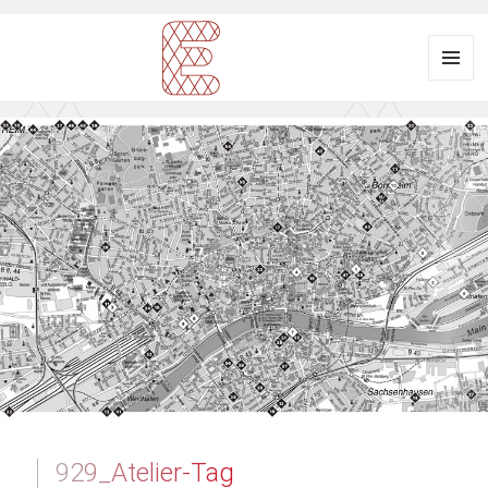
Menü
und
Ausstellungsraum
Widgets
EULENGASSE
929_Atelier-Tag