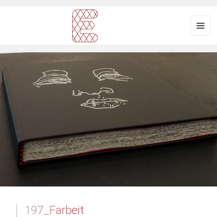
Menü
und
Ausstellungsraum
Widgets
EULENGASSE
197_Farbeit