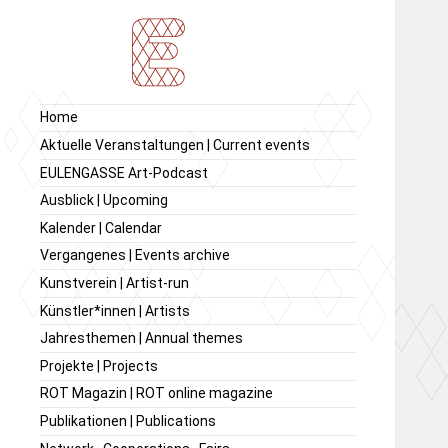
Ausstellung von
Ausstellungsraum
Home
zeitgenössischer Kunst,
EULENGASSE
Aktuelle Veranstaltungen | Current events
Kunstverein
EULENGASSE Art-Podcast
EULENGASSE e.V.
Ausblick | Upcoming
Kalender | Calendar
Vergangenes | Events archive
Kunstverein | Artist-run
Künstler*innen | Artists
Jahresthemen | Annual themes
Projekte | Projects
ROT Magazin | ROT online magazine
Publikationen | Publications