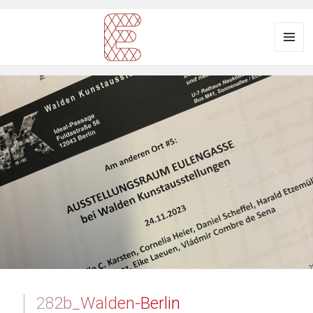
Menü
und
Ausstellungsraum
Widgets
EULENGASSE
282b_Walden-Berlin