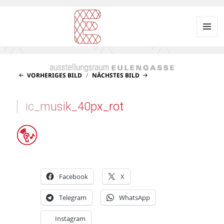
Menü
und
Ausstellungsraum
Widgets
EULENGASSE
VORHERIGES BILD
NÄCHSTES BILD
ic_musik_40px_rot
Facebook
X
Telegram
WhatsApp
Instagram