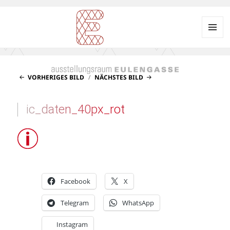
Menü
und
Ausstellungsraum
Widgets
EULENGASSE
VORHERIGES BILD
NÄCHSTES BILD
ic_daten_40px_rot
Facebook
X
Telegram
WhatsApp
Instagram