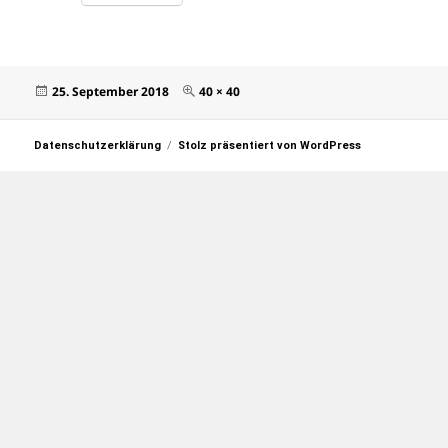
Veröffentlicht
Originalgröße
25. September 2018
40 × 40
am
Datenschutzerklärung
Stolz präsentiert von WordPress