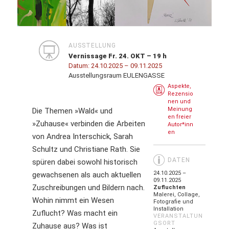
AUSSTELLUNG
Vernissage Fr. 24. OKT – 19 h
Datum:
24.10.2025
– 09.11.2025
Ausstellungsraum EULENGASSE
Aspekte,
Rezensio
nen und
Meinung
Die Themen »Wald« und
en freier
»Zuhause« verbinden die Arbeiten
Autor*inn
en
von Andrea Interschick, Sarah
Schultz und Christiane Rath. Sie
DATEN
spüren dabei sowohl historisch
24.10.2025 –
gewachsenen als auch aktuellen
09.11.2025
Zuschreibungen und Bildern nach.
Zufluchten
Malerei, Collage,
Wohin nimmt ein Wesen
Fotografie und
Installation
Zuflucht? Was macht ein
VERANSTALTUN
GSORT
Zuhause aus? Was ist