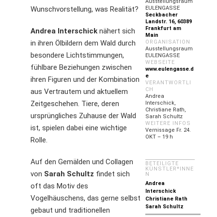
Ausstellungsraum
Wunschvorstellung, was Realität?
EULENGASSE
Seckbacher
Landstr. 16, 60389
Frankfurt am
Andrea Interschick
nähert sich
Main
in ihren Ölbildern dem Wald durch
ORGANISATION
Ausstellungsraum
besondere Lichtstimmungen,
EULENGASSE
WEBSEITE
fühlbare Beziehungen zwischen
www.eulengasse.d
e
ihren Figuren und der Kombination
VERANTWORTLI
CH
aus Vertrautem und aktuellem
Andrea
Zeitgeschehen. Tiere, deren
Interschick,
Christiane Rath,
ursprüngliches Zuhause der Wald
Sarah Schultz
WEITERE INFOS
ist, spielen dabei eine wichtige
Vernissage Fr. 24.
OKT – 19 h
Rolle.
Auf den Gemälden und Collagen
BETEILIGTE
KÜNSTLER*INNE
von
Sarah Schultz
findet sich
N
Andrea
oft das Motiv des
Interschick
Vogelhäuschens, das gerne selbst
Christiane Rath
Sarah Schultz
gebaut und traditionellen