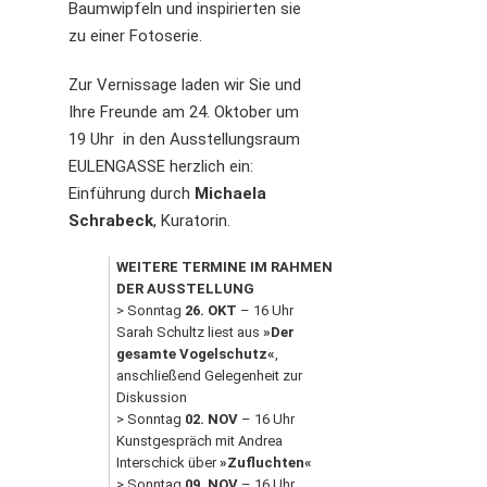
Baumwipfeln und inspirierten sie
zu einer Fotoserie.
Zur Vernissage laden wir Sie und
Ihre Freunde am 24. Oktober um
19 Uhr in den Ausstellungsraum
EULENGASSE herzlich ein:
Einführung durch
Michaela
Schrabeck
, Kuratorin.
WEITERE TERMINE IM RAHMEN 
DER AUSSTELLUNG
> Sonntag 
26. OKT
 – 16 Uhr 

Sarah Schultz liest aus 
»Der 
gesamte Vogelschutz«
, 
anschließend Gelegenheit zur 
Diskussion

> Sonntag 
02. NOV
 – 16 Uhr 

Kunstgespräch mit Andrea 
Interschick über 
»Zufluchten«
> Sonntag 
09. NOV
 – 16 Uhr 
