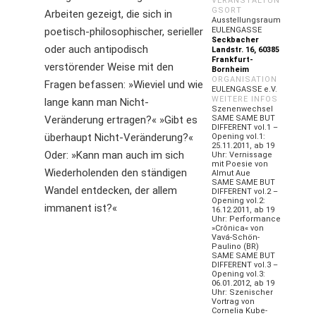
VERANSTALTUN
GSORT
Arbeiten gezeigt, die sich in
Ausstellungsraum
poetisch-philosophischer, serieller
EULENGASSE
Seckbacher
oder auch antipodisch
Landstr. 16, 60385
Frankfurt-
verstörender Weise mit den
Bornheim
ORGANISATION
Fragen befassen: »Wieviel und wie
EULENGASSE e.V.
WEITERE INFOS
lange kann man Nicht-
Szenenwechsel
Veränderung ertragen?« »Gibt es
SAME SAME BUT
DIFFERENT vol.1 –
überhaupt Nicht-Veränderung?«
Opening vol.1:
25.11.2011, ab 19
Oder: »Kann man auch im sich
Uhr: Vernissage
mit Poesie von
Wiederholenden den ständigen
Almut Aue
SAME SAME BUT
Wandel entdecken, der allem
DIFFERENT vol.2 –
Opening vol.2:
immanent ist?«
16.12.2011, ab 19
Uhr: Performance
»Crônica« von
Vavá-Schön-
Paulino (BR)
SAME SAME BUT
DIFFERENT vol.3 –
Opening vol.3:
06.01.2012, ab 19
Uhr: Szenischer
Vortrag von
Cornelia Kube-