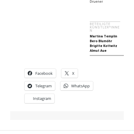
Druener
BETEILIGTE
KÜNSTLER*INNE
N
Martina Templin
Bero Blumöhr
Brigitte Kottwitz
Almut Aue
Facebook
X
Telegram
WhatsApp
Instagram