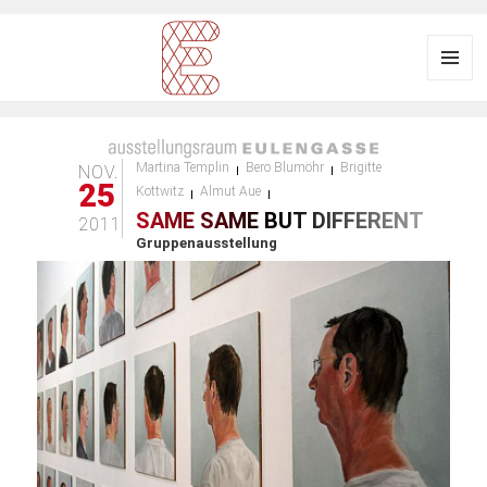
Menü
und
Ausstellungsraum
Widgets
EULENGASSE
Martina Templin
Bero Blumöhr
Brigitte
NOV.
25
Kottwitz
Almut Aue
SAME SAME BUT DIFFERENT
2011
Gruppenausstellung