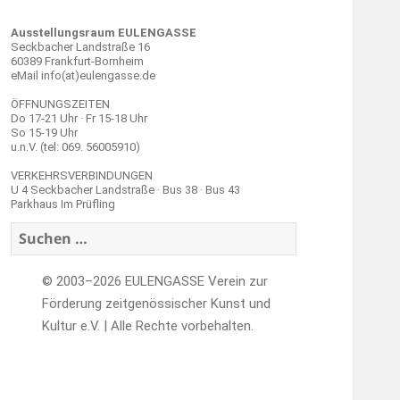
Ausstellungsraum EULENGASSE
Seckbacher Landstraße 16
60389 Frankfurt-Bornheim
eMail info(at)eulengasse.de
ÖFFNUNGSZEITEN
Do 17-21 Uhr · Fr 15-18 Uhr
So 15-19 Uhr
u.n.V. (tel: 069. 56005910)
VERKEHRSVERBINDUNGEN
U 4 Seckbacher Landstraße · Bus 38 · Bus 43
Parkhaus Im Prüfling
Suchen
nach:
© 2003–2026 EULENGASSE Verein zur
Förderung zeitgenössischer Kunst und
Kultur e.V. | Alle Rechte vorbehalten.