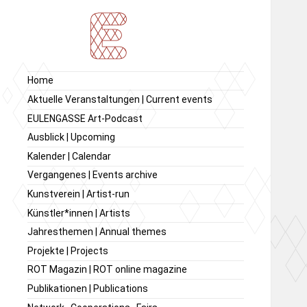
Ausstellung von
Ausstellungsraum
Home
zeitgenössischer Kunst,
EULENGASSE
Aktuelle Veranstaltungen | Current events
Kunstverein
EULENGASSE Art-Podcast
EULENGASSE e.V.
Ausblick | Upcoming
Kalender | Calendar
Vergangenes | Events archive
Kunstverein | Artist-run
Künstler*innen | Artists
Jahresthemen | Annual themes
Projekte | Projects
ROT Magazin | ROT online magazine
Publikationen | Publications