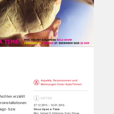
Aspekte, Rezensionen und
Meinungen freier Autor*innen
hichten erzählt
DATEN
roinstallationen
27.12.2015 – 10.01.2016
tags- bzw.
Once Upon a Time
Mrs. Velvet G.Oldmine Solo Show