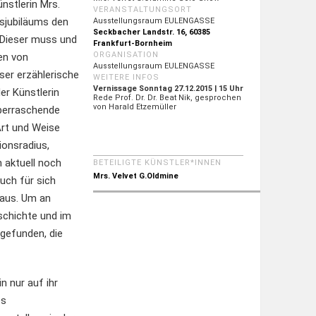
nstlerin Mrs.
VERANSTALTUNGSORT
nsjubiläums den
Ausstellungsraum EULENGASSE
Seckbacher Landstr. 16, 60385
. Dieser muss und
Frankfurt-Bornheim
ORGANISATION
en von
Ausstellungsraum EULENGASSE
eser erzählerische
WEITERE INFOS
Vernissage Sonntag 27.12.2015 | 15 Uhr
er Künstlerin
Rede Prof. Dr. Dr. Beat Nik, gesprochen
von Harald Etzemüller
überraschende
Art und Weise
ionsradius,
 aktuell noch
BETEILIGTE KÜNSTLER*INNEN
Mrs. Velvet G.Oldmine
uch für sich
 aus. Um an
eschichte und im
gefunden, die
n nur auf ihr
es