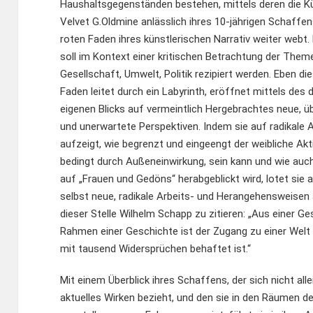
Haushaltsgegenständen bestehen, mittels deren die Kü
Velvet G.Oldmine anlässlich ihres 10-jährigen Schaffe
roten Faden ihres künstlerischen Narrativ weiter webt
soll im Kontext einer kritischen Betrachtung der Them
Gesellschaft, Umwelt, Politik rezipiert werden. Eben di
Faden leitet durch ein Labyrinth, eröffnet mittels des d
eigenen Blicks auf vermeintlich Hergebrachtes neue, 
und unerwartete Perspektiven. Indem sie auf radikale 
aufzeigt, wie begrenzt und eingeengt der weibliche Akt
bedingt durch Außeneinwirkung, sein kann und wie auch
auf „Frauen und Gedöns“ herabgeblickt wird, lotet sie a
selbst neue, radikale Arbeits- und Herangehensweisen
dieser Stelle Wilhelm Schapp zu zitieren: „Aus einer G
Rahmen einer Geschichte ist der Zugang zu einer Welt 
mit tausend Widersprüchen behaftet ist.“
Mit einem Überblick ihres Schaffens, der sich nicht allei
aktuelles Wirken bezieht, und den sie in den Räumen d