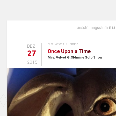
Mrs. Velvet G.Oldmine
DEZ.
Once Upon a Time
27
Mrs. Velvet G.Oldmine Solo Show
2015