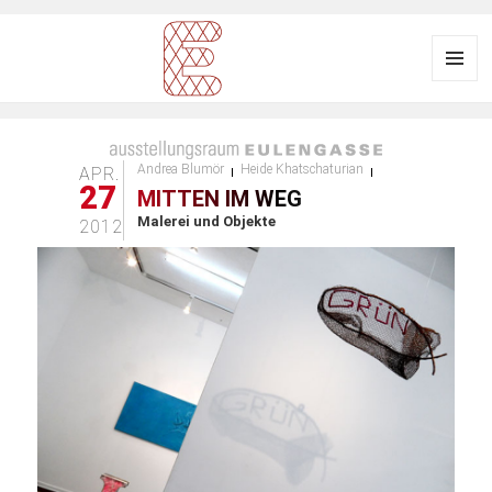
Menü
und
Ausstellungsraum
Widgets
EULENGASSE
Andrea Blumör
Heide Khatschaturian
APR.
27
MITTEN IM WEG
Malerei und Objekte
2012