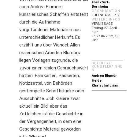
Frankfurt-
auch Andrea Blumörs
Bornheim
ORGANISATION
künstlerisches Schaffen entsteht
EULENGASSE e.V.
WEITERE INFOS
durch die Aufnahme
VERNISSAGE
Freitag 27. April -
vorgefundener Materialien aus
19 h
Fr. 27.04.2012, 19
unterschiedlicher Herkunft. Es
Uhr
erzählt uns über Wandel. Allen
malerischen Arbeiten Blumörs
liegen Vorlagen zugrunde, die
BETEILIGTE
KÜNSTLER*INNE
zuvor einen realen Gebrauchswert
N
hatten: Fahrkarten, Passeiten,
Andrea Blumör
Heide
Notizzettel, von Behörden
Khatschaturian
gestempelte Schriftstücke oder
Ausschnitte. »Ich kreiere zwar
aktuell ein Bild, aber das
Zettelchen ist die Geschichte in
der Vergangenheit, in dem eine
Geschichte Material geworden
ist.« (Blumör).