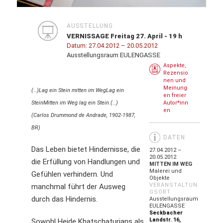
AUSSTELLUNG
VERNISSAGE Freitag 27. April - 19 h
Datum:
27.04.2012
– 20.05.2012
Ausstellungsraum EULENGASSE
Aspekte,
Rezensio
nen und
Meinung
(…)Lag ein Stein mitten im WegLag ein
en freier
SteinMitten im Weg lag ein Stein.(…)
Autor*inn
en
(Carlos Drummond de Andrade, 1902-1987,
BR)
DATEN
Das Leben bietet Hindernisse, die
27.04.2012 –
20.05.2012
die Erfüllung von Handlungen und
MITTEN IM WEG
Malerei und
Gefühlen verhindern. Und
Objekte
VERANSTALTUN
manchmal führt der Ausweg
GSORT
durch das Hindernis.
Ausstellungsraum
EULENGASSE
Seckbacher
Landstr. 16,
Sowohl Heide Khatschaturians als