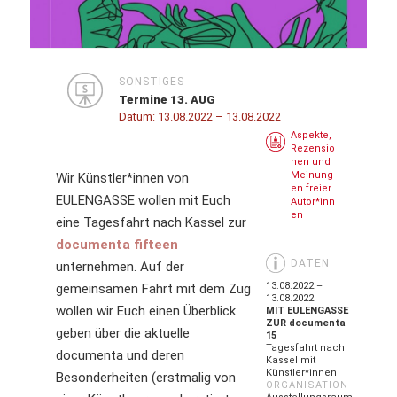
SONSTIGES
Termine 13. AUG
Datum:
13.08.2022
– 13.08.2022
Aspekte,
Rezensio
nen und
Meinung
Wir Künstler*innen von
en freier
EULENGASSE wollen mit Euch
Autor*inn
en
eine Tagesfahrt nach Kassel zur
documenta fifteen
DATEN
unternehmen. Auf der
13.08.2022 –
gemeinsamen Fahrt mit dem Zug
13.08.2022
wollen wir Euch einen Überblick
MIT EULENGASSE
ZUR documenta
geben über die aktuelle
15
Tagesfahrt nach
documenta und deren
Kassel mit
Künstler*innen
Besonderheiten (erstmalig von
ORGANISATION