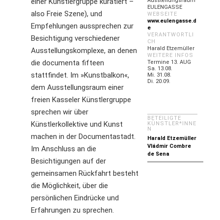
einer Künstlergruppe kuratiert –
Ausstellungsraum
EULENGASSE
also Freie Szene), und
WEBSEITE
www.eulengasse.d
Empfehlungen aussprechen zur
e
VERANTWORTLI
Besichtigung verschiedener
CH
Harald Etzemüller
Ausstellungskomplexe, an denen
WEITERE INFOS
die documenta fifteen
Termine 13. AUG
Sa. 13.08.
stattfindet. Im »Kunstbalkon«,
Mi. 31.08.
Di. 20.09.
dem Ausstellungsraum einer
freien Kasseler Künstlergruppe
sprechen wir über
BETEILIGTE
Künstlerkollektive und Kunst
KÜNSTLER*INNE
N
machen in der Documentastadt.
Harald Etzemüller
Vládmir Combre
Im Anschluss an die
de Sena
Besichtigungen auf der
gemeinsamen Rückfahrt besteht
die Möglichkeit, über die
persönlichen Eindrücke und
Erfahrungen zu sprechen.