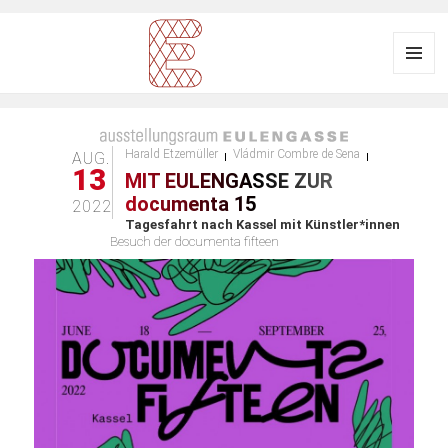
Menü
und
Ausstellungsraum
Widgets
EULENGASSE
Harald Etzemüller
Vládmir Combre de Sena
AUG.
13
MIT EULENGASSE ZUR
documenta 15
2022
Tagesfahrt nach Kassel mit Künstler*innen
Besuch der documenta fifteen