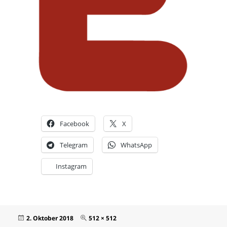
Facebook
X
Telegram
WhatsApp
Instagram
Veröffentlicht
Originalgröße
2. Oktober 2018
512 × 512
am