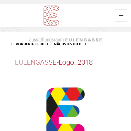
Menü
und
Ausstellungsraum
Widgets
EULENGASSE
VORHERIGES BILD
NÄCHSTES BILD
EULENGASSE-Logo_2018