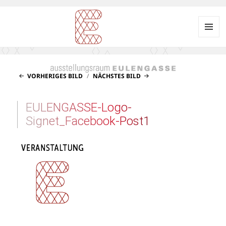
Menü
und
Ausstellungsraum
Widgets
EULENGASSE
VORHERIGES BILD
NÄCHSTES BILD
EULENGASSE-Logo-
Signet_Facebook-Post1