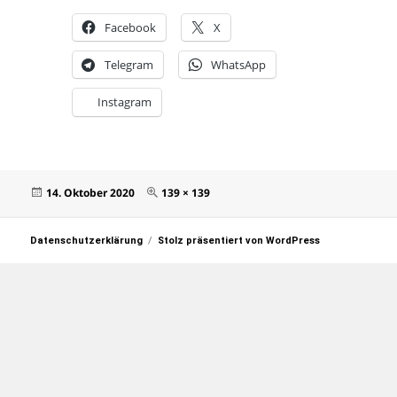
Facebook
X
Telegram
WhatsApp
Instagram
Veröffentlicht
Originalgröße
14. Oktober 2020
139 × 139
am
Datenschutzerklärung
Stolz präsentiert von WordPress