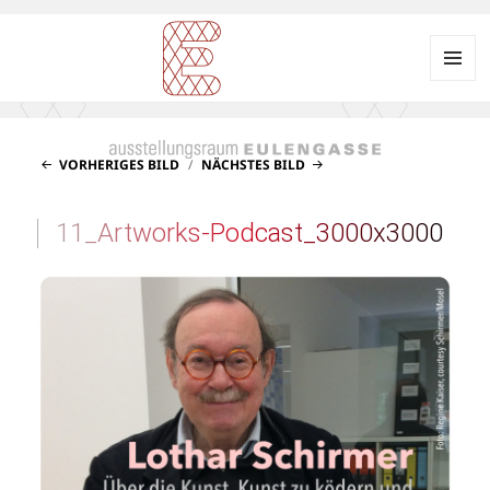
Menü
und
Ausstellungsraum
Widgets
EULENGASSE
VORHERIGES BILD
NÄCHSTES BILD
11_Artworks-Podcast_3000x3000