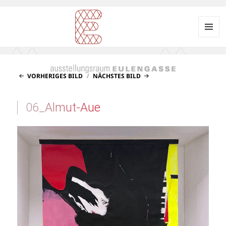
Menü
und
Ausstellungsraum
Widgets
EULENGASSE
VORHERIGES BILD
NÄCHSTES BILD
06_Almut-Aue