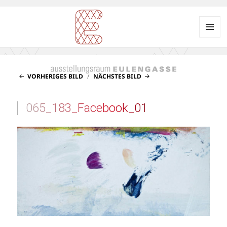
Menü
und
Ausstellungsraum
Widgets
EULENGASSE
VORHERIGES BILD
NÄCHSTES BILD
065_183_Facebook_01