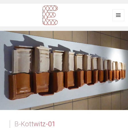
Menü
und
Ausstellungsraum
Widgets
EULENGASSE
B-Kottwitz-01