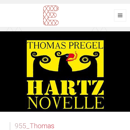
Menü
und
Ausstellungsraum
Widgets
EULENGASSE
955_Thomas