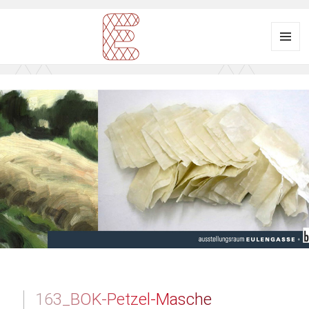
Menü
und
Ausstellungsraum
Widgets
EULENGASSE
163_BOK-Petzel-Masche