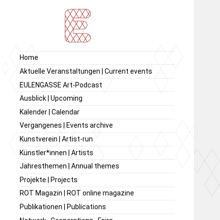
Ausstellung von
Ausstellungsraum
Home
zeitgenössischer Kunst,
EULENGASSE
Aktuelle Veranstaltungen | Current events
Kunstverein
EULENGASSE Art-Podcast
EULENGASSE e.V.
Ausblick | Upcoming
Kalender | Calendar
Vergangenes | Events archive
Kunstverein | Artist-run
Künstler*innen | Artists
Jahresthemen | Annual themes
Projekte | Projects
ROT Magazin | ROT online magazine
Publikationen | Publications