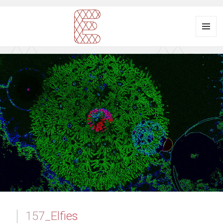
Menü
und
Ausstellungsraum
Widgets
EULENGASSE
157_Elfies