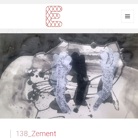
Menü
und
Ausstellungsraum
Widgets
EULENGASSE
138_Zement