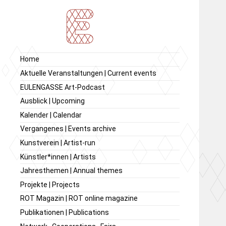
Ausstellung von
Ausstellungsraum
Home
zeitgenössischer Kunst,
EULENGASSE
Aktuelle Veranstaltungen | Current events
Kunstverein
EULENGASSE Art-Podcast
EULENGASSE e.V.
Ausblick | Upcoming
Kalender | Calendar
Vergangenes | Events archive
Kunstverein | Artist-run
Künstler*innen | Artists
Jahresthemen | Annual themes
Projekte | Projects
ROT Magazin | ROT online magazine
Publikationen | Publications