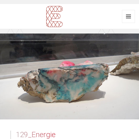
Menü
und
Ausstellungsraum
Widgets
EULENGASSE
129_Energie