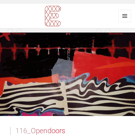
Menü
und
Ausstellungsraum
Widgets
EULENGASSE
116_Opendoors