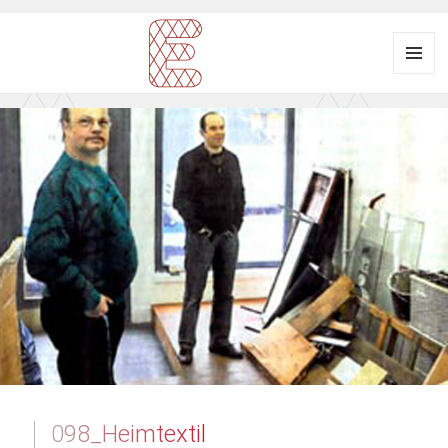
Menü
und
Ausstellungsraum
Widgets
EULENGASSE
098_Heimtextil