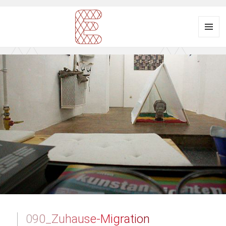
Menü
und
Ausstellungsraum
Widgets
EULENGASSE
090_Zuhause-Migration