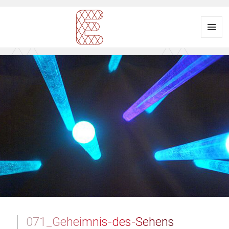
Menü
und
Ausstellungsraum
Widgets
EULENGASSE
071_Geheimnis-des-Sehens