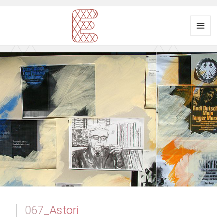
Menü
und
Ausstellungsraum
Widgets
EULENGASSE
067_Astori