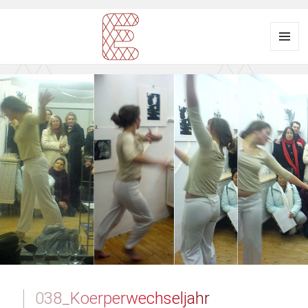
Menü
und
Ausstellungsraum
Widgets
EULENGASSE
038_Koerperwechseljahr