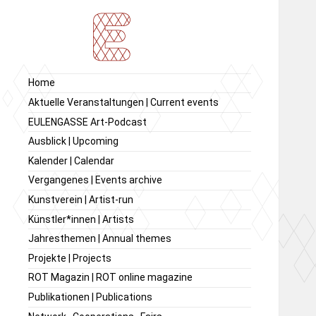
Ausstellung von
Ausstellungsraum
Home
zeitgenössischer Kunst,
EULENGASSE
Aktuelle Veranstaltungen | Current events
Kunstverein
EULENGASSE Art-Podcast
EULENGASSE e.V.
Ausblick | Upcoming
Kalender | Calendar
Vergangenes | Events archive
Kunstverein | Artist-run
Künstler*innen | Artists
Jahresthemen | Annual themes
Projekte | Projects
ROT Magazin | ROT online magazine
Publikationen | Publications