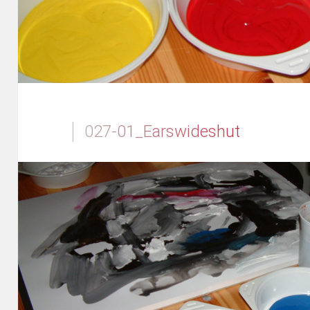
027-01_Earswideshut