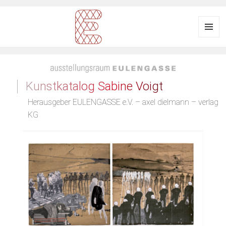
Menü
und
Ausstellungsraum EULENGASSE
Widgets
Kunstkatalog Sabine Voigt
Herausgeber EULENGASSE e.V. – axel dielmann – verlag
KG