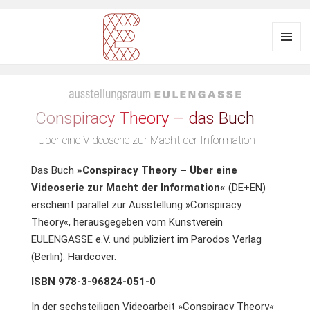
Menü
und
Ausstellungsraum EULENGASSE
Widgets
Conspiracy Theory – das Buch
Über eine Videoserie zur Macht der Information
Das Buch
»Conspiracy Theory – Über eine
Videoserie zur Macht der Information«
(DE+EN)
erscheint parallel zur Ausstellung »Conspiracy
Theory«, herausgegeben vom Kunstverein
EULENGASSE e.V. und publiziert im Parodos Verlag
(Berlin). Hardcover.
ISBN 978-3-96824-051-0
In der sechsteiligen Videoarbeit »Conspiracy Theory«