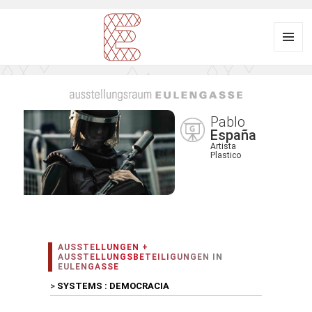
Menü
und
Ausstellungsraum
Widgets
EULENGASSE
Pablo
España
Artista
Plastico
AUSSTELLUNGEN +
AUSSTELLUNGSBETEILIGUNGEN IN
EULENGASSE
>
SYSTEMS : DEMOCRACIA