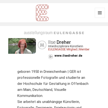
Menü
und
Ausstellungsraum
Widgets
EULENGASSE
Ilse
Dreher
Interdisziplinäre Künstlerin
EULENGASSE Mitglied | Member
www.ilsedreher.de
geboren 1950 in Dreieichenhain | GER ist
professionelle Fotografin und studierte an
der Hochschule für Gestaltung in Offenbach
am Main, Deutschland, Visuelle
Kommunikation.
Sie arbeitet als unabhängige Künstlerin,
Fotografin, Designerin, Spieleautorin und