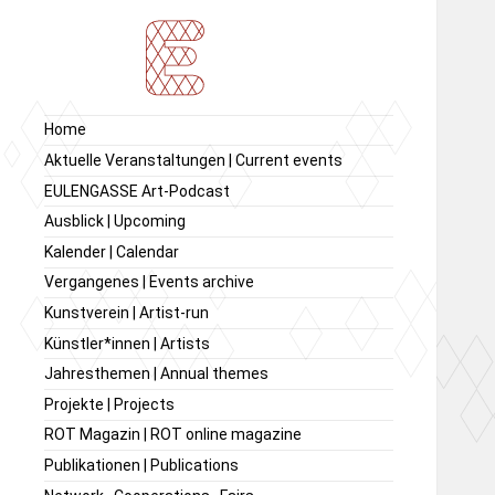
Ausstellung von
Ausstellungsraum
Home
zeitgenössischer Kunst,
EULENGASSE
Aktuelle Veranstaltungen | Current events
Kunstverein
EULENGASSE Art-Podcast
EULENGASSE e.V.
Ausblick | Upcoming
Kalender | Calendar
Vergangenes | Events archive
Kunstverein | Artist-run
Künstler*innen | Artists
Jahresthemen | Annual themes
Projekte | Projects
ROT Magazin | ROT online magazine
Publikationen | Publications