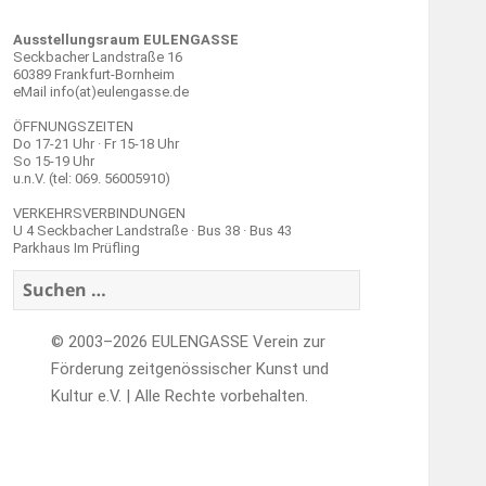
Ausstellungsraum EULENGASSE
Seckbacher Landstraße 16
60389 Frankfurt-Bornheim
eMail info(at)eulengasse.de
ÖFFNUNGSZEITEN
Do 17-21 Uhr · Fr 15-18 Uhr
So 15-19 Uhr
u.n.V. (tel: 069. 56005910)
VERKEHRSVERBINDUNGEN
U 4 Seckbacher Landstraße · Bus 38 · Bus 43
Parkhaus Im Prüfling
Suchen
nach:
© 2003–2026 EULENGASSE Verein zur
Förderung zeitgenössischer Kunst und
Kultur e.V. | Alle Rechte vorbehalten.