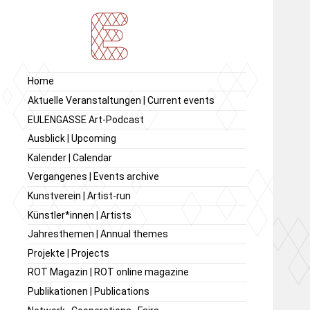
Ausstellung von
Ausstellungsraum
Home
zeitgenössischer Kunst,
EULENGASSE
Aktuelle Veranstaltungen | Current events
Kunstverein
EULENGASSE Art-Podcast
EULENGASSE e.V.
Ausblick | Upcoming
Kalender | Calendar
Vergangenes | Events archive
Kunstverein | Artist-run
Künstler*innen | Artists
Jahresthemen | Annual themes
Projekte | Projects
ROT Magazin | ROT online magazine
Publikationen | Publications