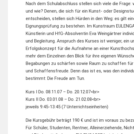
Nach dem Schulabschluss stellen sich viele die Frage: w
und wie? Denen, die sich für ein Kunst- oder Designst
entscheiden, stellen sich Hürden in den Weg: es gilt ein
Eignungsprüfung zu bestehen. Im Kunstraum EULENGA
Künstlerin und HfG-Absolventin Eva Weingärtner individu
und Begleitung. Anspruch des Kurses ist weniger, ein 
Erfolgskonzept für die Aufnahme an einer Kunsthochsch
mehr dem Einzelnen den Blick für ihre eigenen Wünsch
Begabungen zu schärfen sowie Raum zu schaffen für 
und Schaffensfreude. Denn das ist es, was den individ
bestimmt: Die Freude am Tun.
Kurs I Do. 08.11.07 – Do. 20.12.07<br>
Kurs II Do. 03.01.08 – Do. 21.02.08<br>
jeweils 9:45-13:45 (7 Unterrichtseinheiten)
Die Kursgebühr beträgt 190 € und ist im voraus zu bez
Für Schüler, Studenten, Rentner, Alleinerziehende, Nic