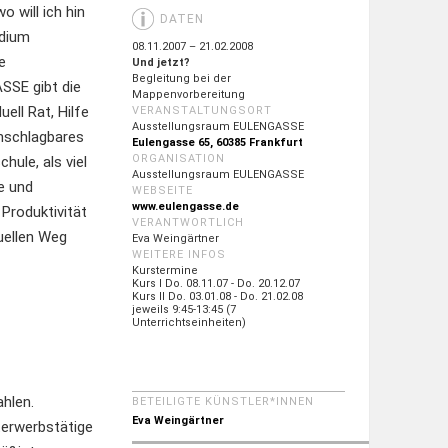
o will ich hin
DATEN
udium
08.11.2007 – 21.02.2008
e
Und jetzt?
Begleitung bei der
SSE gibt die
Mappenvorbereitung
ell Rat, Hilfe
VERANSTALTUNGSORT
Ausstellungsraum EULENGASSE
unschlagbares
Eulengasse 65, 60385 Frankfurt
ORGANISATION
ule, als viel
Ausstellungsraum EULENGASSE
e und
WEBSEITE
www.eulengasse.de
Produktivität
VERANTWORTLICH
uellen Weg
Eva Weingärtner
WEITERE INFOS
Kurstermine
Kurs I Do. 08.11.07 - Do. 20.12.07
Kurs II Do. 03.01.08 - Do. 21.02.08
jeweils 9:45-13:45 (7
Unterrichtseinheiten)
ahlen.
BETEILIGTE KÜNSTLER*INNEN
Eva Weingärtner
hterwerbstätige