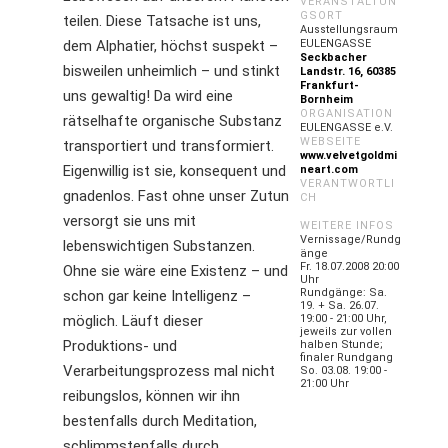
VERANSTALTUN
GSORT
teilen. Diese Tatsache ist uns,
Ausstellungsraum
dem Alphatier, höchst suspekt –
EULENGASSE
Seckbacher
bisweilen unheimlich – und stinkt
Landstr. 16, 60385
Frankfurt-
uns gewaltig! Da wird eine
Bornheim
ORGANISATION
rätselhafte organische Substanz
EULENGASSE e.V.
WEBSEITE
transportiert und transformiert.
www.velvetgoldmi
Eigenwillig ist sie, konsequent und
neart.com
VERANTWORTLI
gnadenlos. Fast ohne unser Zutun
CH
versorgt sie uns mit
WEITERE INFOS
Vernissage/Rundg
lebenswichtigen Substanzen.
änge
Fr. 18.07.2008 20:00
Ohne sie wäre eine Existenz – und
Uhr
Rundgänge: Sa.
schon gar keine Intelligenz –
19. + Sa. 26.07.
möglich. Läuft dieser
19:00 - 21:00 Uhr,
jeweils zur vollen
Produktions- und
halben Stunde;
finaler Rundgang
Verarbeitungsprozess mal nicht
So. 03.08. 19:00 -
21:00 Uhr
reibungslos, können wir ihn
bestenfalls durch Meditation,
schlimmstenfalls durch