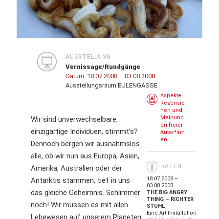
AUSSTELLUNG
Vernissage/Rundgänge
Datum:
18.07.2008
– 03.08.2008
Ausstellungsraum EULENGASSE
Aspekte,
Rezensio
nen und
Meinung
Wir sind unverwechselbare,
en freier
einzigartige Individuen, stimmt’s?
Autor*inn
en
Dennoch bergen wir ausnahmslos
alle, ob wir nun aus Europa, Asien,
DATEN
Amerika, Australien oder der
18.07.2008 –
Antarktis stammen, tief in uns
03.08.2008
das gleiche Geheimnis. Schlimmer
THE BIG ANGRY
THING – RICHTER
noch! Wir müssen es mit allen
STUHL
Eine Art Installation
Lebewesen auf unserem Planeten