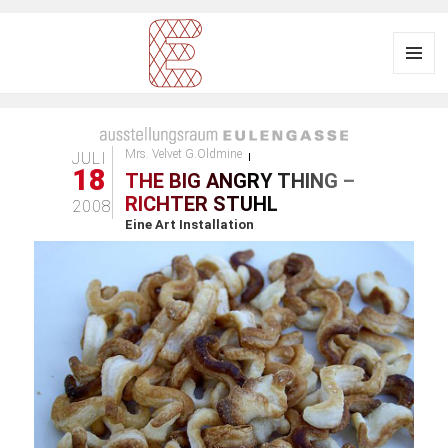
Menü
und
Ausstellungsraum
Widgets
EULENGASSE
Mrs. Velvet G.Oldmine
JULI
18
THE BIG ANGRY THING –
RICHTER STUHL
2008
Eine Art Installation