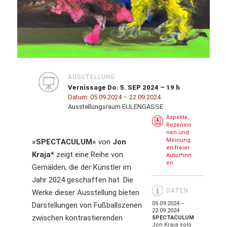
AUSSTELLUNG
Vernissage Do. 5. SEP 2024 – 19 h
Datum:
05.09.2024
– 22.09.2024
Ausstellungsraum EULENGASSE
Aspekte,
Rezensio
nen und
Meinung
»SPECTACULUM«
von
Jon
en freier
Kraja*
zeigt eine Reihe von
Autor*inn
en
Gemälden, die der Künstler im
Jahr 2024 geschaffen hat. Die
DATEN
Werke dieser Ausstellung bieten
05.09.2024 –
Darstellungen von Fußballszenen
22.09.2024
zwischen kontrastierenden
SPECTACULUM
Jon Kraja solo