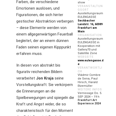
Farben, die verschiedene
show
VERANSTALTUN
Emotionen auslösen, und
GSORT
Ausstellungsraum
Figurationen, die sich hinter
EULENGASSE
gestischer Abstraktion verbergen
Seckbacher
Landstr. 16, 60389
– diese Elemente werden von
Frankfurt am
Main
einem allgegenwärtigen Feuerball
ORGANISATION
Ausstellungsraum
begleitet, der an einem dünnen
EULENGASSE in
Kooperation mit
Faden seinen eigenen Kipppunkt
Gallery70 und
erfahren muss.
Satellite Zone
WEBSEITE
www.eulengasse.d
e
In diesen von abstrakt bis
VERANTWORTLI
figurativ reichenden Bildern
CH
Vládmir Combre
verarbeitet
Jon Kraja
seine
de Sena, Paul
Hirsch, Harald
Vorstellungskraft. Sie verkörpern
Etzemüller
WEITERE INFOS
die Erinnerungen an die
Vernissage Do. 5.
SEP 2024 – 19 h
Spielbewegungen und spiegeln die
Frankfurt Art
Kraft und Angst wider, die so
Experience 2024
charakteristisch für den Moment