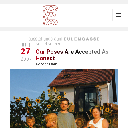
Menü
und
Ausstellungsraum
Widgets
EULENGASSE
Manuel Matthes
JULI
27
Our Poses Are Accepted As
Honest
2007
Fotografien