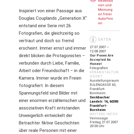
Rezensio
nen und
Meinung
Inspiriert von einer Passage aus
en freier
Douglas Couplands „Generation X“
Autor*inn
en
entstand eine Serie mit 26
Fotografien, die gleichzeitig so
DATEN
vertraut und doch so fremd
27.07.2007 –
erscheint. Immer ernst und immer
12.08.2007
direkt blicken die Protagonisten –
Our Poses Are
Accepted As
verbunden durch Liebe, Familie,
Honest
Fotografien
Arbeit oder Freundschaft – in die
VERANSTALTUN
GSORT
Kamera. Immer wurde im Freien
Ausstellungsraum
fotografiert. In diesem
EULENGASSE 65,
Frankfurt-
Spannungsfeld sind Bilder mit
Bornheim
Seckbacher
einer enormen erzählerischen und
Landstr. 16, 60385
Frankfurt-
assoziativen Kraft entstanden.
Bornheim
WEITERE INFOS
Unweigerlich entwickelt der
Vernissage
Betrachter fiktive Geschichten
Freitag 27.07.2007
20:00 Uhr
über reale Personen mit einer